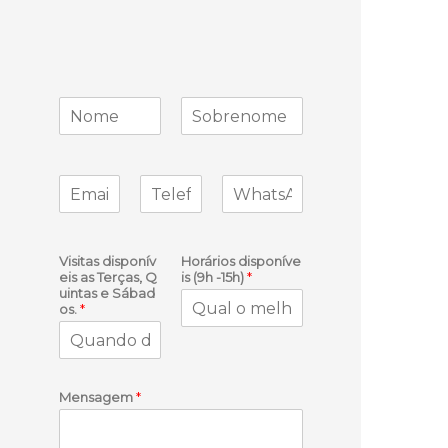
Visitas disponív
Horários disponíve
eis as Terças, Q
is (9h -15h)
*
uintas e Sábad
os.
*
Mensagem
*