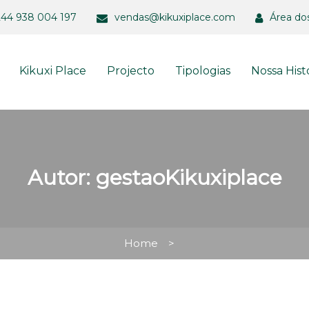
244 938 004 197
vendas@kikuxiplace.com
Área do
Kikuxi Place
Projecto
Tipologias
Nossa Hist
Autor:
gestaoKikuxiplace
Home