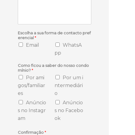
Escolha a sua forma de contacto pref
erencial
*
Email
WhatsA
pp
Como ficou a saber do nosso condo
mínio?
*
Por ami
Por um i
gos/familiar
ntermediári
es
o
Anúncio
Anúncio
s no Instagr
s no Facebo
am
ok
Confirmação
*