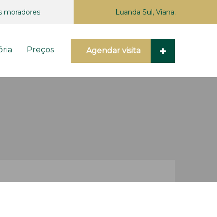
s moradores
Luanda Sul, Viana.
ória
Preços
Agendar visita